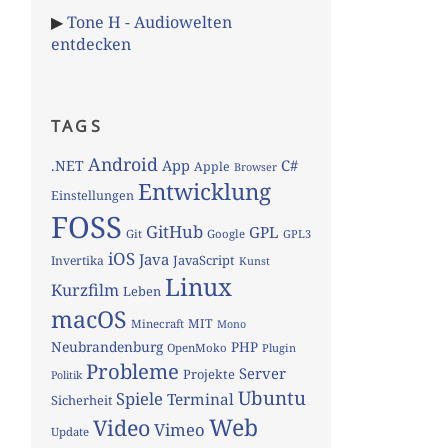
▶
Tone H - Audiowelten
entdecken
TAGS
Android
App
C#
.NET
Apple
Browser
Entwicklung
Einstellungen
FOSS
GitHub
GPL
Git
Google
GPL3
iOS
Java
JavaScript
Invertika
Kunst
Linux
Kurzfilm
Leben
macOS
MIT
Minecraft
Mono
Neubrandenburg
PHP
OpenMoko
Plugin
Probleme
Server
Projekte
Politik
Ubuntu
Spiele
Terminal
Sicherheit
Web
Video
Vimeo
Update