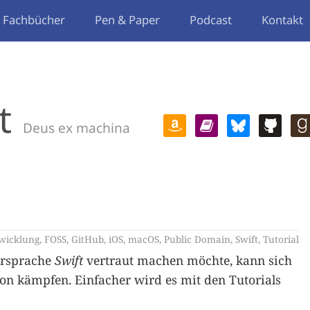
Fachbücher
Pen & Paper
Podcast
Kontakt
t
Deus ex machina
wicklung
,
FOSS
,
GitHub
,
iOS
,
macOS
,
Public Domain
,
Swift
,
Tutorial
ersprache
Swift
vertraut machen möchte, kann sich
on kämpfen. Einfacher wird es mit den Tutorials