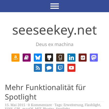
seeseekey.net
Deus ex machina
Mehr Funktionalität für
Spotlight
15. Mai 2015
0 Kommentare
Tags:
Erweiterung
,
Flashlight
,
FOSS
,
GPL
,
macOS
,
MIT
,
Plugins
,
Spotlight