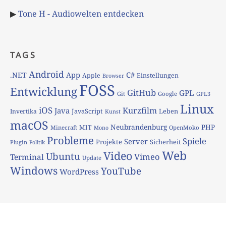
▶
Tone H - Audiowelten entdecken
TAGS
Android
App
C#
.NET
Apple
Einstellungen
Browser
FOSS
Entwicklung
GitHub
GPL
Git
Google
GPL3
Linux
iOS
Kurzfilm
Java
JavaScript
Leben
Invertika
Kunst
macOS
Neubrandenburg
PHP
MIT
Minecraft
OpenMoko
Mono
Probleme
Spiele
Server
Projekte
Sicherheit
Plugin
Politik
Web
Video
Ubuntu
Vimeo
Terminal
Update
Windows
YouTube
WordPress