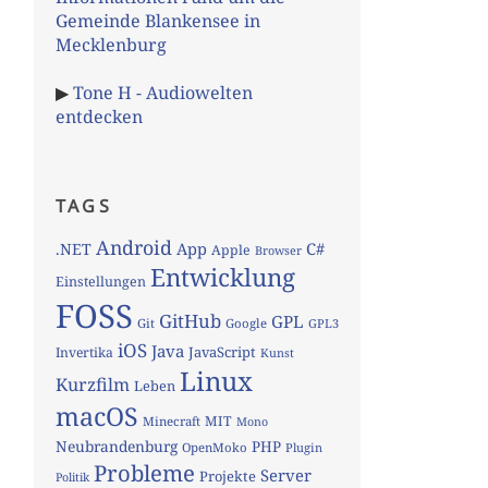
Gemeinde Blankensee in
Mecklenburg
▶
Tone H - Audiowelten
entdecken
TAGS
Android
App
C#
.NET
Apple
Browser
Entwicklung
Einstellungen
FOSS
GitHub
GPL
Git
Google
GPL3
iOS
Java
JavaScript
Invertika
Kunst
Linux
Kurzfilm
Leben
macOS
MIT
Minecraft
Mono
Neubrandenburg
PHP
OpenMoko
Plugin
Probleme
Server
Projekte
Politik