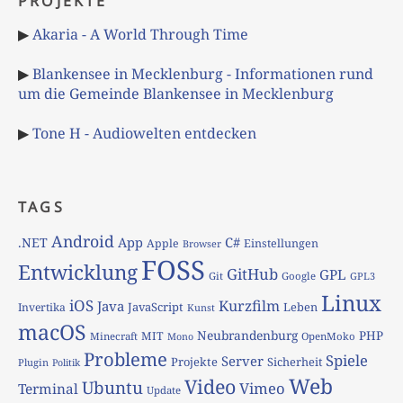
PROJEKTE
▶
Akaria - A World Through Time
▶
Blankensee in Mecklenburg - Informationen rund
um die Gemeinde Blankensee in Mecklenburg
▶
Tone H - Audiowelten entdecken
TAGS
Android
App
C#
.NET
Apple
Einstellungen
Browser
FOSS
Entwicklung
GitHub
GPL
Git
Google
GPL3
Linux
iOS
Kurzfilm
Java
JavaScript
Leben
Invertika
Kunst
macOS
Neubrandenburg
PHP
MIT
Minecraft
OpenMoko
Mono
Probleme
Spiele
Server
Projekte
Sicherheit
Plugin
Politik
Web
Video
Ubuntu
Vimeo
Terminal
Update