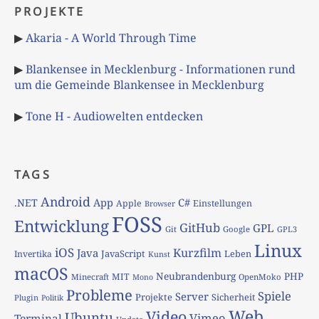
PROJEKTE
▶
Akaria - A World Through Time
▶
Blankensee in Mecklenburg - Informationen rund
um die Gemeinde Blankensee in Mecklenburg
▶
Tone H - Audiowelten entdecken
TAGS
Android
App
C#
.NET
Apple
Einstellungen
Browser
FOSS
Entwicklung
GitHub
GPL
Git
Google
GPL3
Linux
iOS
Kurzfilm
Java
JavaScript
Leben
Invertika
Kunst
macOS
Neubrandenburg
PHP
MIT
Minecraft
OpenMoko
Mono
Probleme
Spiele
Server
Projekte
Sicherheit
Plugin
Politik
Web
Video
Ubuntu
Vimeo
Terminal