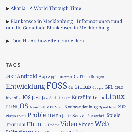
▶
Akaria - A World Through Time
▶
Blankensee in Mecklenburg - Informationen rund
um die Gemeinde Blankensee in Mecklenburg
▶
Tone H - Audiowelten entdecken
TAGS
Android
App
C#
.NET
Apple
Einstellungen
Browser
FOSS
Entwicklung
GitHub
GPL
Git
Google
GPL3
Linux
iOS
Kurzfilm
Java
JavaScript
Leben
Invertika
Kunst
macOS
Neubrandenburg
PHP
MIT
Minecraft
OpenMoko
Mono
Probleme
Spiele
Server
Projekte
Sicherheit
Plugin
Politik
Web
Video
Ubuntu
Vimeo
Terminal
Update