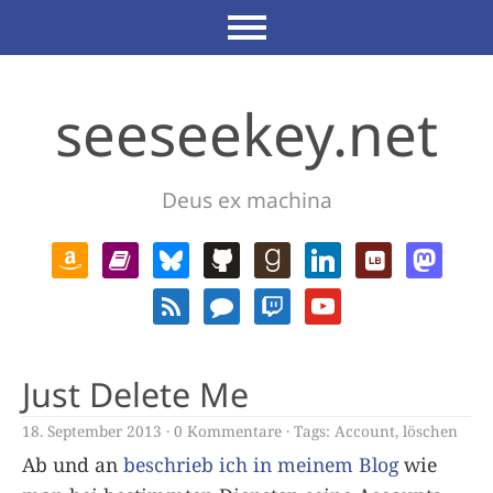
seeseekey.net
Deus ex machina
Just Delete Me
18. September 2013
0 Kommentare
Tags:
Account
,
löschen
Ab und an
beschrieb ich in meinem Blog
wie