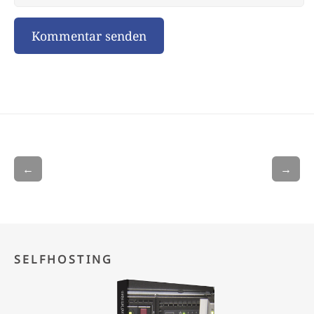
←
→
SELFHOSTING