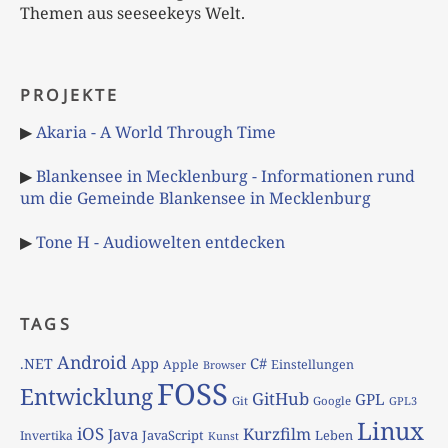
Themen aus seeseekeys Welt.
PROJEKTE
▶
Akaria - A World Through Time
▶
Blankensee in Mecklenburg - Informationen rund
um die Gemeinde Blankensee in Mecklenburg
▶
Tone H - Audiowelten entdecken
TAGS
Android
App
C#
.NET
Apple
Einstellungen
Browser
FOSS
Entwicklung
GitHub
GPL
Git
Google
GPL3
Linux
iOS
Kurzfilm
Java
JavaScript
Leben
Invertika
Kunst