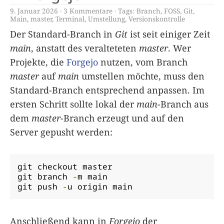
9. Januar 2026
3 Kommentare
Tags:
Branch
,
FOSS
,
Git
,
Main
,
master
,
Terminal
,
Umstellung
,
Versionskontrolle
Der Standard-Branch in
Git
ist seit einiger Zeit
main
, anstatt des veralteteten
master
. Wer
Projekte, die
Forgejo
nutzen, vom Branch
master
auf
main
umstellen möchte, muss den
Standard-Branch entsprechend anpassen. Im
ersten Schritt sollte lokal der
main
-Branch aus
dem
master
-Branch erzeugt und auf den
Server gepusht werden:
git checkout master

git branch 
-
m main

git push 
-
u origin main
Anschließend kann in
Forgejo
der