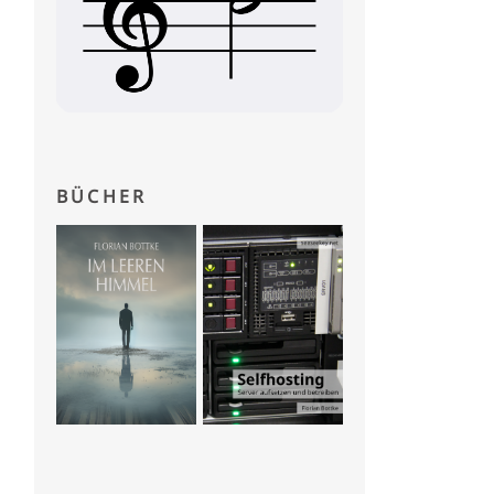
(
should be max 
0
,
05
)
l forcibly shutdown
.
BÜCHER