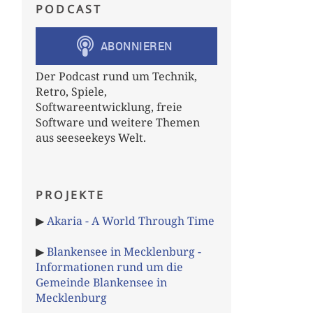
PODCAST
Der Podcast rund um Technik,
Retro, Spiele,
Softwareentwicklung, freie
Software und weitere Themen
aus seeseekeys Welt.
PROJEKTE
or is the server overloaded? Running 222029ms
▶
Akaria - A World Through Time
▶
Blankensee in Mecklenburg -
Informationen rund um die
Gemeinde Blankensee in
Mecklenburg