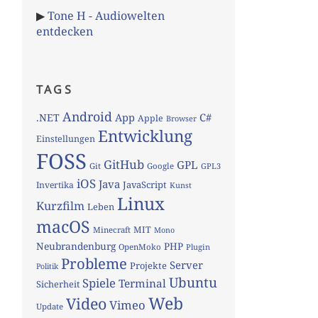
▶
Tone H - Audiowelten
entdecken
TAGS
Android
App
C#
.NET
Apple
Browser
Entwicklung
Einstellungen
FOSS
GitHub
GPL
Git
Google
GPL3
iOS
Java
JavaScript
Invertika
Kunst
Linux
Kurzfilm
Leben
macOS
MIT
Minecraft
Mono
Neubrandenburg
PHP
OpenMoko
Plugin
Probleme
Server
Projekte
Politik
Ubuntu
Spiele
Terminal
Sicherheit
Web
Video
Vimeo
Update