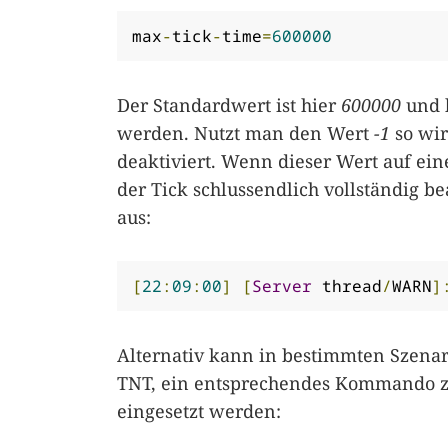
max
-
tick
-
time
=
600000
Der Standardwert ist hier
600000
und k
werden. Nutzt man den Wert
-1
so wir
deaktiviert. Wenn dieser Wert auf ei
der Tick schlussendlich vollständig b
aus:
[
22
:
09
:
00
]
[
Server
 thread
/
WARN
]
Alternativ kann in bestimmten Szena
TNT, ein entsprechendes Kommando z
eingesetzt werden: