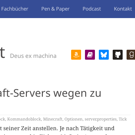
Fachbücher
Pen & Paper
Podcast
Kontakt
t
Deus ex machina
aft-Servers wegen zu
ock
,
Kommandoblock
,
Minecraft
,
Optionen
,
server.properties
,
Tick
seiner Zeit anstellen. Je nach Tätigkeit und