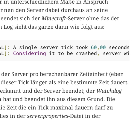
er in unterschiedlichem Maße in Anspruch
nnen den Server dabei durchaus an seine
eendet sich der
Minecraft
-Server ohne das der
m Log sieht das ganze dann wie folgt aus:
AL
]:
 A single server tick took 
60
,
00
 seconds 
AL
]:
Considering
 it to be crashed
,
 server wil
 der Server pro berechenbarer Zeiteinheit (eben
dieser Tick länger als eine bestimmte Zeit dauert,
erkannt und der Server beendet; der
Watchdog
n hat und beendet ihn aus diesem Grund. Die
die Zeit die ein Tick maximal dauern darf zu
dies in der
server.properties
-Datei in der