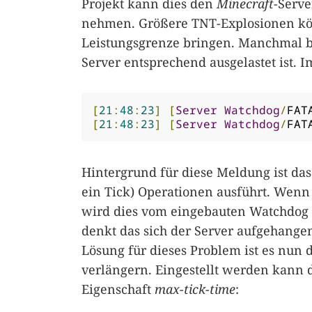
Projekt kann dies den
Minecraft
-Serv
nehmen. Größere TNT-Explosionen kö
Leistungsgrenze bringen. Manchmal b
Server entsprechend ausgelastet ist. I
[
21
:
48
:
23
]
[
Server
Watchdog
/
FAT
[
21
:
48
:
23
]
[
Server
Watchdog
/
FAT
Hintergrund für diese Meldung ist das
ein Tick) Operationen ausführt. Wenn 
wird dies vom eingebauten Watchdog 
denkt das sich der Server aufgehange
Lösung für dieses Problem ist es nun 
verlängern. Eingestellt werden kann 
Eigenschaft
max-tick-time
: