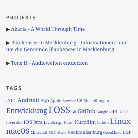
PROJEKTE
▶
Akaria - A World Through Time
▶
Blankensee in Mecklenburg - Informationen rund
um die Gemeinde Blankensee in Mecklenburg
▶
Tone H - Audiowelten entdecken
TAGS
Android
App
C#
.NET
Apple
Einstellungen
Browser
FOSS
Entwicklung
GitHub
GPL
Git
Google
GPL3
Linux
iOS
Kurzfilm
Java
JavaScript
Leben
Invertika
Kunst
macOS
Neubrandenburg
PHP
MIT
Minecraft
OpenMoko
Mono