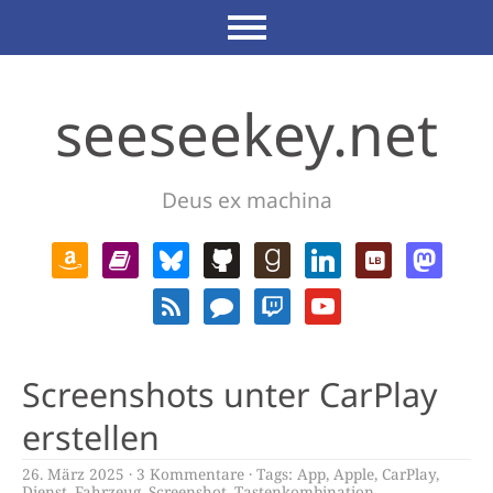
seeseekey.net
Deus ex machina
Screenshots unter CarPlay
erstellen
26. März 2025
3 Kommentare
Tags:
App
,
Apple
,
CarPlay
,
Dienst
,
Fahrzeug
,
Screenshot
,
Tastenkombination
,