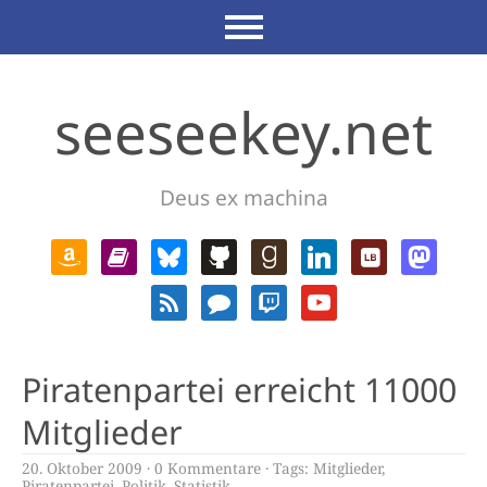
seeseekey.net
Deus ex machina
Piratenpartei erreicht 11000
Mitglieder
20. Oktober 2009
0 Kommentare
Tags:
Mitglieder
,
Piratenpartei
,
Politik
,
Statistik