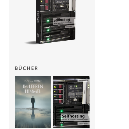
tackTrace
()[
0
].
getClassName
());
BÜCHER