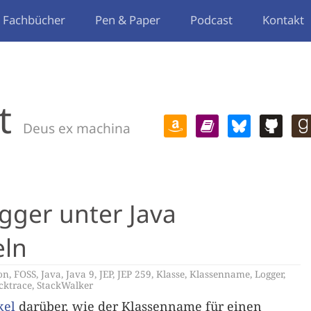
Fachbücher
Pen & Paper
Podcast
Kontakt
t
Deus ex machina
gger unter Java
eln
on
,
FOSS
,
Java
,
Java 9
,
JEP
,
JEP 259
,
Klasse
,
Klassenname
,
Logger
,
cktrace
,
StackWalker
kel
darüber, wie der Klassenname für einen