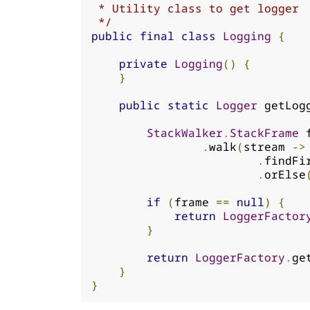
 * Utility class to get logger

 */
public
final
class
Logging
{
private
Logging
()
{
}
public
static
Logger
 getLog
StackWalker
.
StackFrame
 
.
walk
(
stream 
->
.
findFi
.
orElse
if
(
frame 
==
null
)
{
return
LoggerFactor
}
return
LoggerFactory
.
ge
}
}