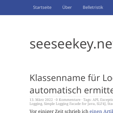
Startseite
Über
Belletristik
seeseekey.ne
Klassenname für Lo
automatisch ermitt
13. März 2022
0 Kommentare
Tags:
API
,
Excepti
Logging
,
Simple Logging Facade for Java
,
SLF4J
,
Sta
Vor einiger Zeit schrieb ich
einen Arti