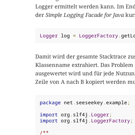
Logger ermittelt werden kann. Im End
der
Simple Logging Facade for Java
kurz
Logger
 log 
=
LoggerFactory
.
getL
Damit wird der gesamte Stacktrace 
Klassenname extrahiert. Das Problem a
ausgewertet wird und für jede Nutzung
Zeile von A nach B kopiert werden mus
package
 net
.
seeseekey
.
example
;
import
 org
.
slf4j
.
Logger
;
import
 org
.
slf4j
.
LoggerFactory
;
/**
