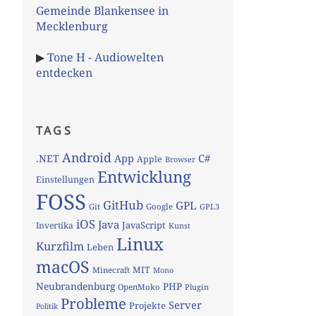
Gemeinde Blankensee in
Mecklenburg
▶
Tone H - Audiowelten
entdecken
TAGS
Android
App
C#
.NET
Apple
Browser
Entwicklung
Einstellungen
FOSS
GitHub
GPL
Git
Google
GPL3
iOS
Java
JavaScript
Invertika
Kunst
Linux
Kurzfilm
Leben
macOS
MIT
Minecraft
Mono
Neubrandenburg
PHP
OpenMoko
Plugin
Probleme
Server
Projekte
Politik