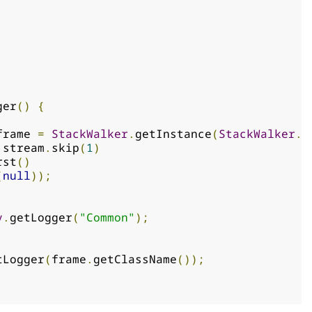
ger
()
{
frame 
=
StackWalker
.
getInstance
(
StackWalker
.
O
 stream
.
skip
(
1
)
rst
()
(
null
));
y
.
getLogger
(
"Common"
);
tLogger
(
frame
.
getClassName
());