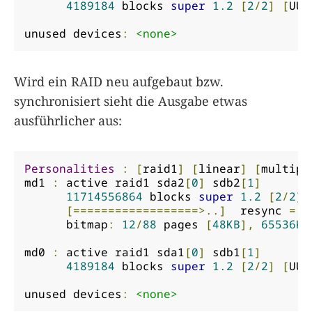
4189184
 blocks 
super
1.2
[
2
/
2
]
[
UU
]
unused devices
:
<none>
Wird ein RAID neu aufgebaut bzw.
synchronisiert sieht die Ausgabe etwas
ausführlicher aus:
Personalities
:
[
raid1
]
[
linear
]
[
multipa
md1 
:
 active raid1 sda2
[
0
]
 sdb2
[
1
]
11714556864
 blocks 
super
1.2
[
2
/
2
]
[==================>..]
  resync 
=
9
      bitmap
:
12
/
88
 pages 
[
48KB
],
65536KB
md0 
:
 active raid1 sda1
[
0
]
 sdb1
[
1
]
4189184
 blocks 
super
1.2
[
2
/
2
]
[
UU
]
unused devices
:
<none>