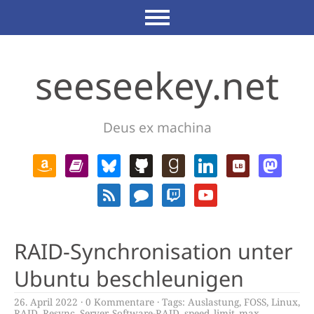
seeseekey.net
Deus ex machina
RAID-Synchronisation unter
Ubuntu beschleunigen
26. April 2022
0 Kommentare
Tags:
Auslastung
,
FOSS
,
Linux
,
RAID
,
Resync
,
Server
,
Software-RAID
,
speed_limit_max
,