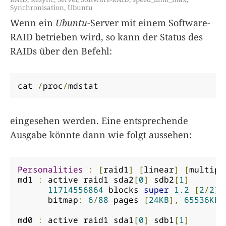
Synchronisation
,
Ubuntu
Wenn ein
Ubuntu
-Server mit einem Software-
RAID betrieben wird, so kann der Status des
RAIDs über den Befehl:
cat 
/
proc
/
mdstat
eingesehen werden. Eine entsprechende
Ausgabe könnte dann wie folgt aussehen:
Personalities
:
[
raid1
]
[
linear
]
[
multipa
md1 
:
 active raid1 sda2
[
0
]
 sdb2
[
1
]
11714556864
 blocks 
super
1.2
[
2
/
2
]
      bitmap
:
6
/
88
 pages 
[
24KB
],
65536KB
 
md0 
:
 active raid1 sda1
[
0
]
 sdb1
[
1
]