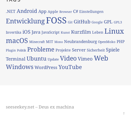
Android
App
C#
.NET
Apple
Einstellungen
Browser
FOSS
Entwicklung
GitHub
GPL
Git
Google
GPL3
Linux
iOS
Kurzfilm
Java
JavaScript
Leben
Invertika
Kunst
macOS
Neubrandenburg
PHP
MIT
Minecraft
OpenMoko
Mono
Probleme
Spiele
Server
Projekte
Sicherheit
Plugin
Politik
Web
Video
Ubuntu
Vimeo
Terminal
Update
Windows
YouTube
WordPress
seeseekey.net – Deus ex machina
↑