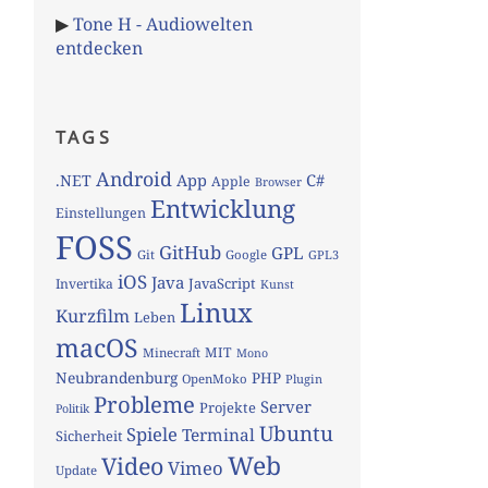
▶
Tone H - Audiowelten
entdecken
TAGS
Android
App
C#
.NET
Apple
Browser
Entwicklung
Einstellungen
FOSS
GitHub
GPL
Git
Google
GPL3
iOS
Java
JavaScript
Invertika
Kunst
Linux
Kurzfilm
Leben
macOS
MIT
Minecraft
Mono
Neubrandenburg
PHP
OpenMoko
Plugin
Probleme
Server
Projekte
Politik
Ubuntu
Spiele
Terminal
Sicherheit
Web
Video
Vimeo
Update