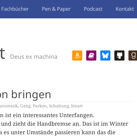
Fachbücher
Pen & Paper
Podcast
Kontakt
t
Deus ex machina
on bringen
utomatik
,
Gang
,
Parken
,
Schaltung
,
Smart
n ist ein interessantes Unterfangen.
 und zieht die Handbremse an. Das ist im Winter
da es unter Umstände passieren kann das die