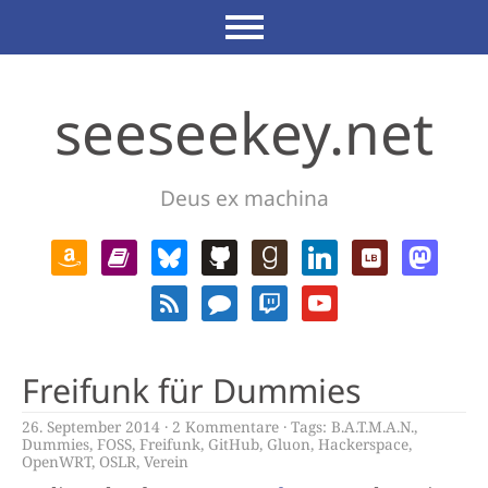
seeseekey.net
Deus ex machina
Freifunk für Dummies
26. September 2014
2 Kommentare
Tags:
B.A.T.M.A.N.
,
Dummies
,
FOSS
,
Freifunk
,
GitHub
,
Gluon
,
Hackerspace
,
OpenWRT
,
OSLR
,
Verein