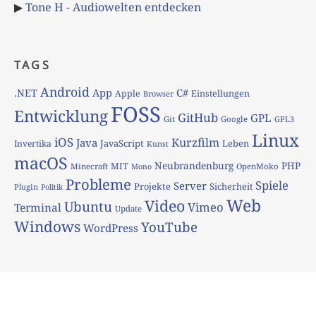
▶
Tone H - Audiowelten entdecken
TAGS
Android
App
C#
.NET
Apple
Einstellungen
Browser
FOSS
Entwicklung
GitHub
GPL
Git
Google
GPL3
Linux
iOS
Kurzfilm
Java
JavaScript
Leben
Invertika
Kunst
macOS
Neubrandenburg
PHP
MIT
Minecraft
OpenMoko
Mono
Probleme
Spiele
Server
Projekte
Sicherheit
Plugin
Politik
Web
Video
Ubuntu
Vimeo
Terminal
Update
Windows
YouTube
WordPress