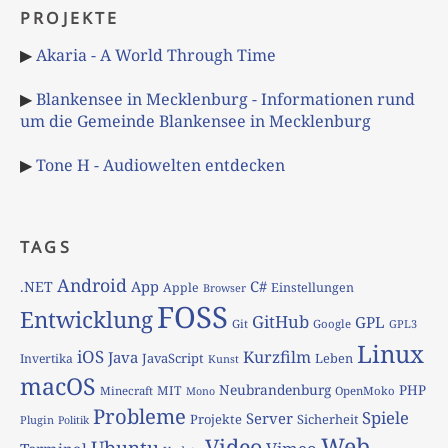
PROJEKTE
▶
Akaria - A World Through Time
▶
Blankensee in Mecklenburg - Informationen rund
um die Gemeinde Blankensee in Mecklenburg
▶
Tone H - Audiowelten entdecken
TAGS
Android
App
C#
.NET
Apple
Einstellungen
Browser
FOSS
Entwicklung
GitHub
GPL
Git
Google
GPL3
Linux
iOS
Kurzfilm
Java
JavaScript
Leben
Invertika
Kunst
macOS
Neubrandenburg
PHP
MIT
Minecraft
OpenMoko
Mono
Probleme
Spiele
Server
Projekte
Sicherheit
Plugin
Politik
Web
Video