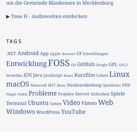
um die Gemeinde Blankensee in Mecklenburg
▶
Tone H - Audiowelten entdecken
TAGS
Android
App
C#
.NET
Apple
Einstellungen
Browser
FOSS
Entwicklung
GitHub
GPL
Git
Google
GPL3
Linux
iOS
Kurzfilm
Java
JavaScript
Leben
Invertika
Kunst
macOS
Neubrandenburg
PHP
MIT
Minecraft
OpenMoko
Mono
Probleme
Spiele
Server
Projekte
Sicherheit
Plugin
Politik
Web
Video
Ubuntu
Vimeo
Terminal
Update
Windows
YouTube
WordPress