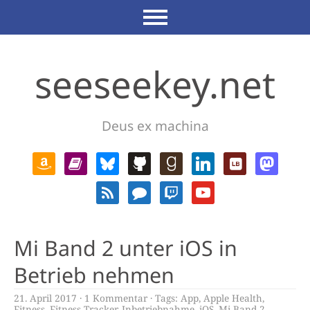
seeseekey.net
Deus ex machina
Mi Band 2 unter iOS in
Betrieb nehmen
21. April 2017
1 Kommentar
Tags:
App
,
Apple Health
,
Fitness
,
Fitness Tracker
,
Inbetriebnahme
,
iOS
,
Mi Band 2
,