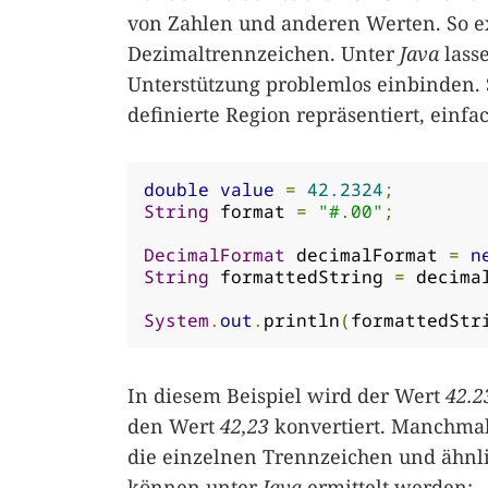
von Zahlen und anderen Werten. So exi
Dezimaltrennzeichen. Unter
Java
lass
Unterstützung problemlos einbinden
definierte Region repräsentiert, einfa
double
value
=
42.2324
;
String
 format 
=
"#.00"
;
DecimalFormat
 decimalFormat 
=
n
String
 formattedString 
=
 decima
System
.
out
.
println
(
formattedStr
In diesem Beispiel wird der Wert
42.2
den Wert
42,23
konvertiert. Manchmal 
die einzelnen Trennzeichen und ähnli
können unter
Java
ermittelt werden: