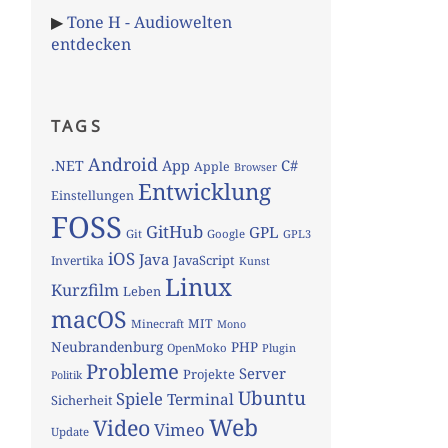
▶
Tone H - Audiowelten
entdecken
TAGS
Android
App
C#
.NET
Apple
Browser
Entwicklung
Einstellungen
FOSS
GitHub
GPL
Git
Google
GPL3
iOS
Java
JavaScript
Invertika
Kunst
Linux
Kurzfilm
Leben
macOS
MIT
Minecraft
Mono
Neubrandenburg
PHP
OpenMoko
Plugin
Probleme
Server
Projekte
Politik
Ubuntu
Spiele
Terminal
Sicherheit
Web
Video
Vimeo
Update