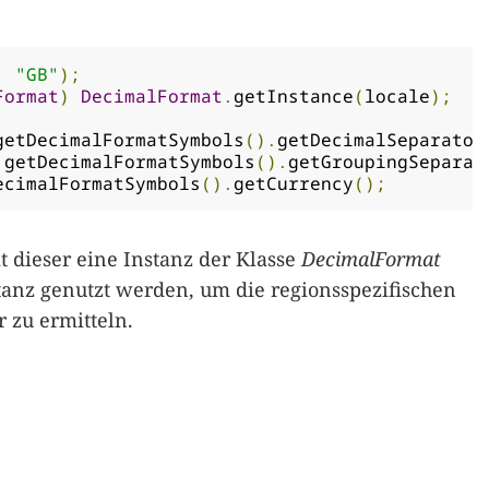
,
"GB"
);
Format
)
DecimalFormat
.
getInstance
(
locale
);
getDecimalFormatSymbols
().
getDecimalSeparator
.
getDecimalFormatSymbols
().
getGroupingSeparat
ecimalFormatSymbols
().
getCurrency
();
 dieser eine Instanz der Klasse
DecimalFormat
tanz genutzt werden, um die regionsspezifischen
 zu ermitteln.