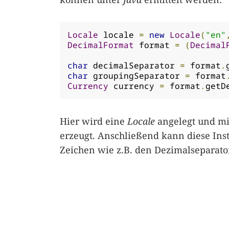
Locale
 locale 
=
new
Locale
(
"en"
DecimalFormat
 format 
=
(
Decimal
char
 decimalSeparator 
=
 format
.
char
 groupingSeparator 
=
 format
Currency
 currency 
=
 format
.
getD
Hier wird eine
Locale
angelegt und mit
erzeugt. Anschließend kann diese Ins
Zeichen wie z.B. den Dezimalseparator