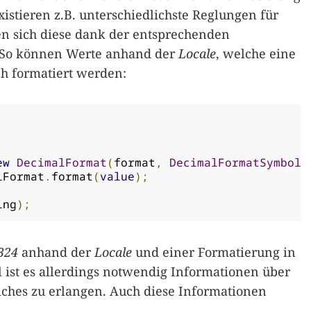
stieren z.B. unterschiedlichste Reglungen für
en sich diese dank der entsprechenden
. So können Werte anhand der
Locale
, welche eine
ch formatiert werden:
ew
DecimalFormat
(
format
,
DecimalFormatSymbols
lFormat
.
format
(
value
);
ing
);
324
anhand der
Locale
und einer Formatierung in
ist es allerdings notwendig Informationen über
ches zu erlangen. Auch diese Informationen