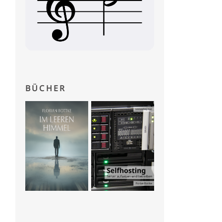
BÜCHER
.
getInstance
(
Locale
.
GERMANY
));