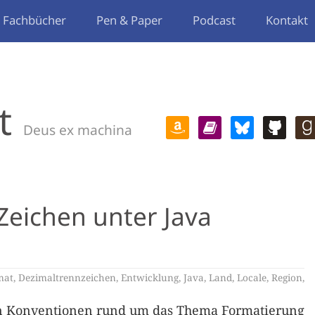
Fachbücher
Pen & Paper
Podcast
Kontakt
t
Deus ex machina
Zeichen unter Java
mat
,
Dezimaltrennzeichen
,
Entwicklung
,
Java
,
Land
,
Locale
,
Region
,
von Konventionen rund um das Thema Formatierung