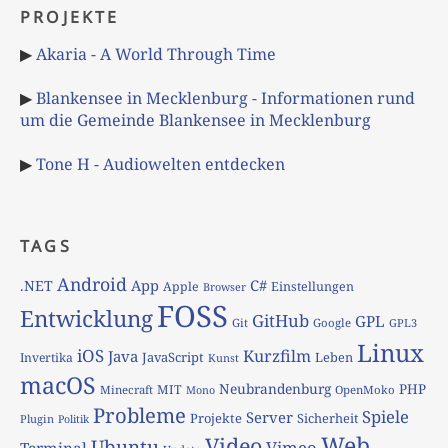
PROJEKTE
▶
Akaria - A World Through Time
▶
Blankensee in Mecklenburg - Informationen rund
um die Gemeinde Blankensee in Mecklenburg
▶
Tone H - Audiowelten entdecken
TAGS
Android
App
C#
.NET
Apple
Einstellungen
Browser
FOSS
Entwicklung
GitHub
GPL
Git
Google
GPL3
Linux
iOS
Kurzfilm
Java
JavaScript
Leben
Invertika
Kunst
macOS
Neubrandenburg
PHP
MIT
Minecraft
OpenMoko
Mono
Probleme
Spiele
Server
Projekte
Sicherheit
Plugin
Politik
Web
Video
Ubuntu
Vimeo