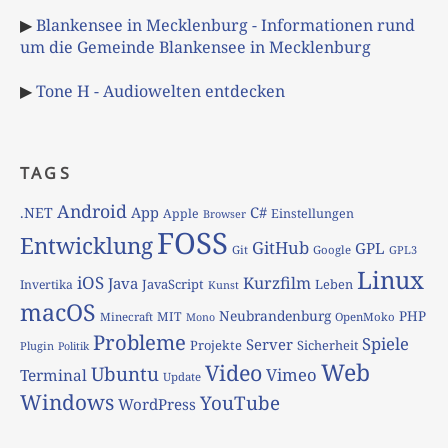
▶
Blankensee in Mecklenburg - Informationen rund
um die Gemeinde Blankensee in Mecklenburg
▶
Tone H - Audiowelten entdecken
TAGS
Android
App
C#
.NET
Apple
Einstellungen
Browser
FOSS
Entwicklung
GitHub
GPL
Git
Google
GPL3
Linux
iOS
Kurzfilm
Java
JavaScript
Leben
Invertika
Kunst
macOS
Neubrandenburg
PHP
MIT
Minecraft
OpenMoko
Mono
Probleme
Spiele
Server
Projekte
Sicherheit
Plugin
Politik
Web
Video
Ubuntu
Vimeo
Terminal
Update
Windows
YouTube
WordPress