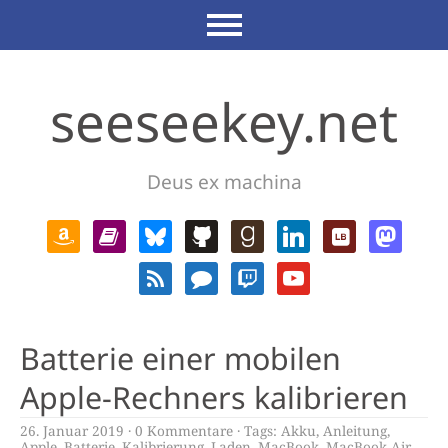
seeseekey.net
Deus ex machina
Batterie einer mobilen
Apple-Rechners kalibrieren
26. Januar 2019
0 Kommentare
Tags:
Akku
,
Anleitung
,
Apple
,
Batterie
,
Kalibrierung
,
Laden
,
MacBook
,
MacBook Air
,