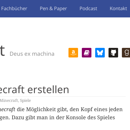
Fachbücher
Pen & Paper
Podcast
Kontakt
t
Deus ex machina
craft erstellen
Minecraft
,
Spiele
ecraft
die Möglichkeit gibt, den Kopf eines jeden
ingen. Dazu gibt man in der Konsole des Spieles