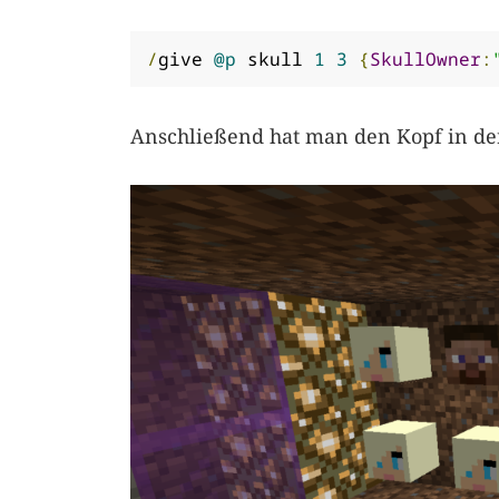
/
give 
@p
 skull 
1
3
{
SkullOwner
:
Anschließend hat man den Kopf in der