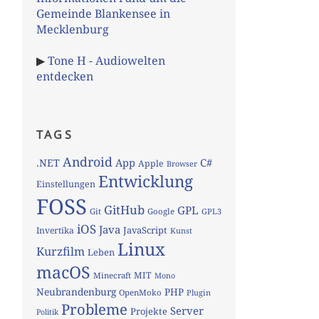
Gemeinde Blankensee in
Mecklenburg
▶
Tone H - Audiowelten
entdecken
TAGS
Android
App
C#
.NET
Apple
Browser
Entwicklung
Einstellungen
FOSS
GitHub
GPL
Git
Google
GPL3
iOS
Java
JavaScript
Invertika
Kunst
Linux
Kurzfilm
Leben
macOS
MIT
Minecraft
Mono
Neubrandenburg
PHP
OpenMoko
Plugin
Probleme
Server
Projekte
Politik