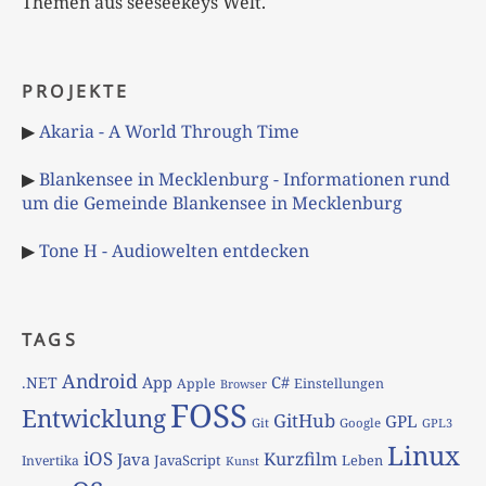
Themen aus seeseekeys Welt.
PROJEKTE
▶
Akaria - A World Through Time
▶
Blankensee in Mecklenburg - Informationen rund
um die Gemeinde Blankensee in Mecklenburg
▶
Tone H - Audiowelten entdecken
TAGS
Android
App
C#
.NET
Apple
Einstellungen
Browser
FOSS
Entwicklung
GitHub
GPL
Git
Google
GPL3
Linux
iOS
Kurzfilm
Java
JavaScript
Leben
Invertika
Kunst