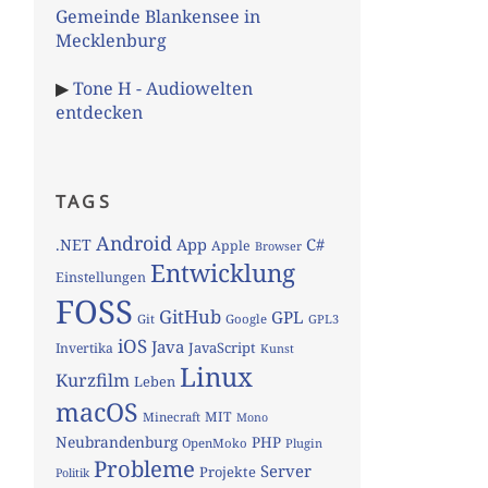
Gemeinde Blankensee in
Mecklenburg
▶
Tone H - Audiowelten
entdecken
TAGS
Android
App
C#
.NET
Apple
Browser
Entwicklung
Einstellungen
FOSS
GitHub
GPL
Git
Google
GPL3
iOS
Java
JavaScript
Invertika
Kunst
Linux
Kurzfilm
Leben
macOS
MIT
Minecraft
Mono
Neubrandenburg
PHP
OpenMoko
Plugin
Probleme
Server
Projekte
Politik