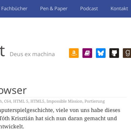
Fachbücher
Pen & Paper
Podcast
Kontakt
t
Deus ex machina
rowser
h
,
C64
,
HTML 5
,
HTML5
,
Impossible Mission
,
Portierung
mputerspielgeschichte, viele von uns habe dieses
 Tóth Krisztián hat sich nun daran gemacht und
ntwickelt.