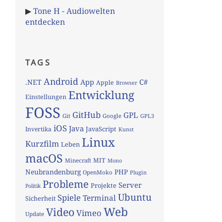
▶
Tone H - Audiowelten
entdecken
TAGS
Android
App
C#
.NET
Apple
Browser
Entwicklung
Einstellungen
FOSS
GitHub
GPL
Git
Google
GPL3
iOS
Java
JavaScript
Invertika
Kunst
Linux
Kurzfilm
Leben
macOS
MIT
Minecraft
Mono
Neubrandenburg
PHP
OpenMoko
Plugin
Probleme
Server
Projekte
Politik
Ubuntu
Spiele
Terminal
Sicherheit
Web
Video
Vimeo
Update