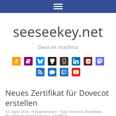
seeseekey.net
Deus ex machina
Neues Zertifikat für Dovecot
erstellen
12. April 2014
0 Kommentare
Tags:
Dovecot
,
Heartbeat
,
Heartbleed
,
Server
,
Ubuntu
,
Zertifikat