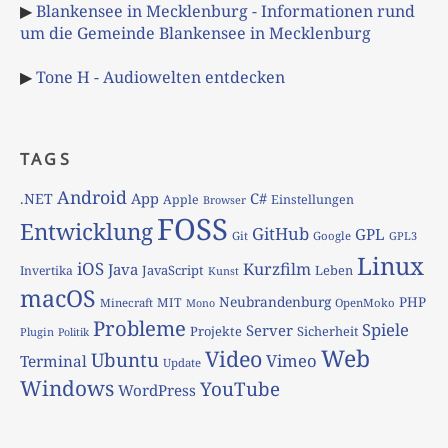
▶
Blankensee in Mecklenburg - Informationen rund
um die Gemeinde Blankensee in Mecklenburg
▶
Tone H - Audiowelten entdecken
TAGS
Android
App
C#
.NET
Apple
Einstellungen
Browser
FOSS
Entwicklung
GitHub
GPL
Git
Google
GPL3
Linux
iOS
Kurzfilm
Java
JavaScript
Leben
Invertika
Kunst
macOS
Neubrandenburg
PHP
MIT
Minecraft
OpenMoko
Mono
Probleme
Spiele
Server
Projekte
Sicherheit
Plugin
Politik
Web
Video
Ubuntu
Vimeo
Terminal
Update
Windows
YouTube
WordPress