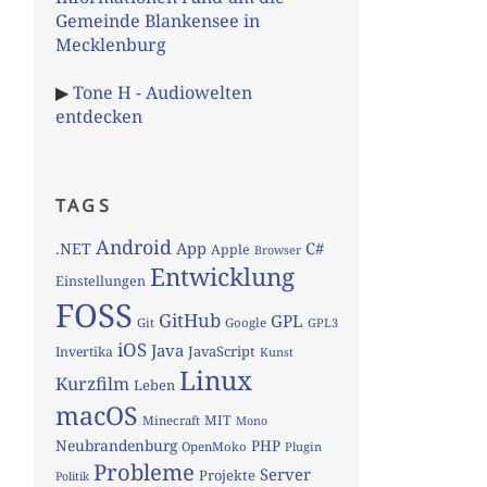
Gemeinde Blankensee in
Mecklenburg
▶
Tone H - Audiowelten
entdecken
TAGS
Android
App
C#
.NET
Apple
Browser
Entwicklung
Einstellungen
FOSS
GitHub
GPL
Git
Google
GPL3
iOS
Java
JavaScript
Invertika
Kunst
Linux
Kurzfilm
Leben
macOS
MIT
Minecraft
Mono
Neubrandenburg
PHP
OpenMoko
Plugin
Probleme
Server
Projekte
Politik