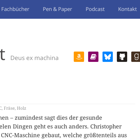
Fachbücher
Pen & Paper
Podcast
Kontakt
t
Deus ex machina
C
,
Fräse
,
Holz
hen – zumindest sagt dies der gesunde
elen Dingen geht es auch anders. Christopher
 CNC-Maschine gebaut, welche größtenteils aus