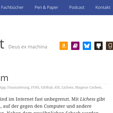
Fachbücher
Pen & Paper
Podcast
Kontakt
t
Deus ex machina
rm
App
,
Finanzierung
,
FOSS
,
GitHub
,
iOS
,
Lichess
,
Magnus Carlsen
,
ind im Internet fast unbegrenzt. Mit
Lichess
gibt
rm, auf der gegen den Computer und andere