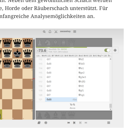
ann. Neben dem gewöhnlichen Schach werden
e, Horde oder Räuberschach unterstützt. Für
 umfangreiche Analysemöglichkeiten an.