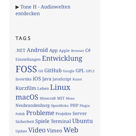
▶
Tone H - Audiowelten
entdecken
TAGS
Android
App
C#
.NET
Apple
Browser
Entwicklung
Einstellungen
FOSS
GitHub
GPL
Git
Google
GPL3
iOS
Java
JavaScript
Invertika
Kunst
Linux
Kurzfilm
Leben
macOS
MIT
Minecraft
Mono
Neubrandenburg
PHP
OpenMoko
Plugin
Probleme
Server
Projekte
Politik
Ubuntu
Spiele
Terminal
Sicherheit
Web
Video
Vimeo
Update