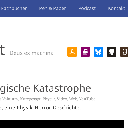
Fachbücher
Pen & Paper
Podcast
Kontakt
t
Deus ex machina
ogische Katastrophe
es Vakuum
,
Kurzgesagt
,
Physik
,
Video
,
Web
,
YouTube
e; eine Physik-Horror-Geschichte: