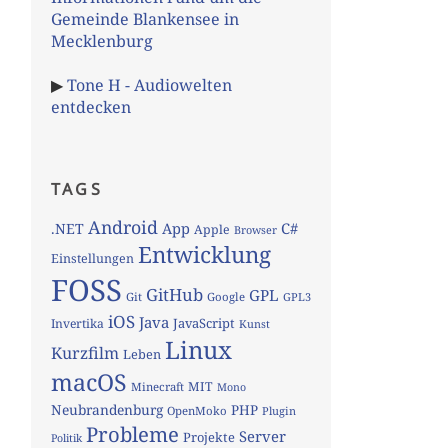
Gemeinde Blankensee in
Mecklenburg
▶
Tone H - Audiowelten
entdecken
TAGS
Android
App
C#
.NET
Apple
Browser
Entwicklung
Einstellungen
FOSS
GitHub
GPL
Git
Google
GPL3
iOS
Java
JavaScript
Invertika
Kunst
Linux
Kurzfilm
Leben
macOS
MIT
Minecraft
Mono
Neubrandenburg
PHP
OpenMoko
Plugin
Probleme
Server
Projekte
Politik