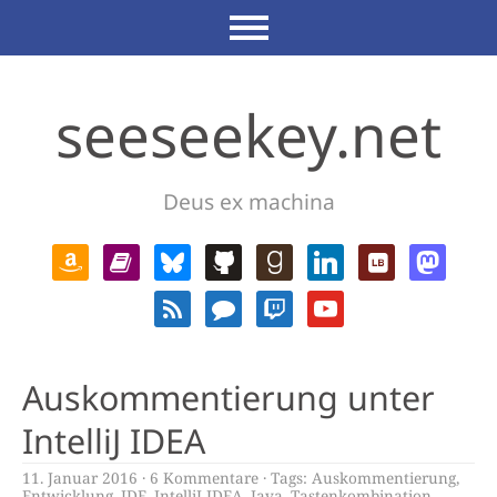
seeseekey.net
Deus ex machina
Auskommentierung unter
IntelliJ IDEA
11. Januar 2016
6 Kommentare
Tags:
Auskommentierung
,
Entwicklung
,
IDE
,
IntelliJ IDEA
,
Java
,
Tastenkombination