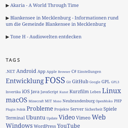
▶
Akaria - A World Through Time
▶
Blankensee in Mecklenburg - Informationen rund
um die Gemeinde Blankensee in Mecklenburg
▶
Tone H - Audiowelten entdecken
TAGS
Android
App
C#
.NET
Apple
Einstellungen
Browser
FOSS
Entwicklung
GitHub
GPL
Git
Google
GPL3
Linux
iOS
Kurzfilm
Java
JavaScript
Leben
Invertika
Kunst
macOS
Neubrandenburg
PHP
MIT
Minecraft
OpenMoko
Mono
Probleme
Spiele
Server
Projekte
Sicherheit
Plugin
Politik
Web
Video
Ubuntu
Vimeo
Terminal
Update
Windows
YouTube
WordPress