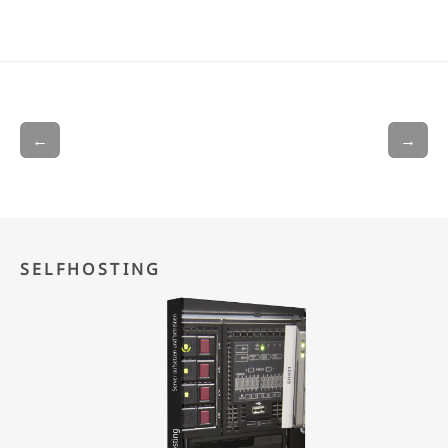
←
→
SELFHOSTING