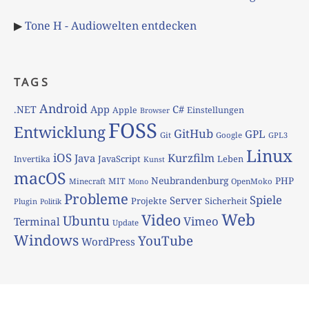
▶
Tone H - Audiowelten entdecken
TAGS
Android
App
C#
.NET
Apple
Einstellungen
Browser
FOSS
Entwicklung
GitHub
GPL
Git
Google
GPL3
Linux
iOS
Kurzfilm
Java
JavaScript
Leben
Invertika
Kunst
macOS
Neubrandenburg
PHP
MIT
Minecraft
OpenMoko
Mono
Probleme
Spiele
Server
Projekte
Sicherheit
Plugin
Politik
Web
Video
Ubuntu
Vimeo
Terminal
Update
Windows
YouTube
WordPress