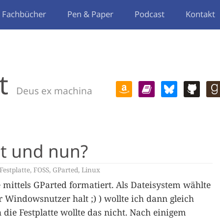
Fachbücher
Pen & Paper
Podcast
Kontakt
t
Deus ex machina
rt und nun?
Festplatte
,
FOSS
,
GParted
,
Linux
e mittels GParted formatiert. Als Dateisystem wählte
r Windowsnutzer halt ;) ) wollte ich dann gleich
 die Festplatte wollte das nicht. Nach einigem