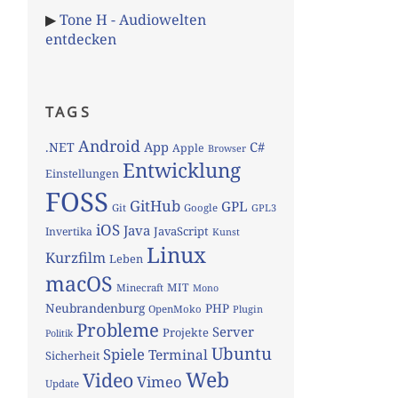
▶
Tone H - Audiowelten
entdecken
TAGS
Android
App
C#
.NET
Apple
Browser
Entwicklung
Einstellungen
FOSS
GitHub
GPL
Git
Google
GPL3
iOS
Java
JavaScript
Invertika
Kunst
Linux
Kurzfilm
Leben
macOS
MIT
Minecraft
Mono
Neubrandenburg
PHP
OpenMoko
Plugin
Probleme
Server
Projekte
Politik
Ubuntu
Spiele
Terminal
Sicherheit
Web
Video
Vimeo
Update