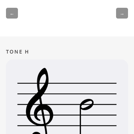
←
→
TONE H