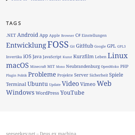
TAGS
Android
App
C#
.NET
Apple
Einstellungen
Browser
FOSS
Entwicklung
GitHub
GPL
Git
Google
GPL3
Linux
iOS
Kurzfilm
Java
JavaScript
Leben
Invertika
Kunst
macOS
Neubrandenburg
PHP
MIT
Minecraft
OpenMoko
Mono
Probleme
Spiele
Server
Projekte
Sicherheit
Plugin
Politik
Web
Video
Ubuntu
Vimeo
Terminal
Update
Windows
YouTube
WordPress
seeseekey.net – Deus ex machina