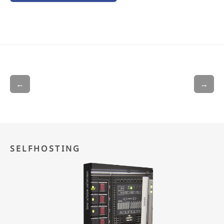
←
→
SELFHOSTING