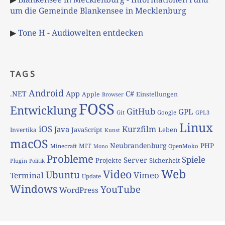
um die Gemeinde Blankensee in Mecklenburg
▶
Tone H - Audiowelten entdecken
TAGS
Android
App
C#
.NET
Apple
Einstellungen
Browser
FOSS
Entwicklung
GitHub
GPL
Git
Google
GPL3
Linux
iOS
Kurzfilm
Java
JavaScript
Leben
Invertika
Kunst
macOS
Neubrandenburg
PHP
MIT
Minecraft
OpenMoko
Mono
Probleme
Spiele
Server
Projekte
Sicherheit
Plugin
Politik
Web
Video
Ubuntu
Vimeo
Terminal
Update
Windows
YouTube
WordPress