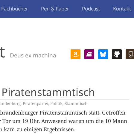
Fachbücher
Pen & Paper
Podcast
Kontakt
t
Deus ex machina
Piratenstammtisch
andenburg
,
Piratenpartei
,
Politik
,
Stammtisch
ubrandenburger Piratenstammtisch statt. Getroffen
er Tor um 19 Uhr. Anwesend waren um die 10 Mann
n kam zu einigen Ergebnissen.