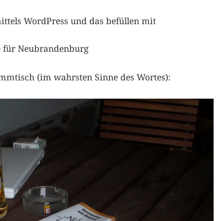
ittels WordPress und das befüllen mit
ne für Neubrandenburg
ammtisch (im wahrsten Sinne des Wortes):