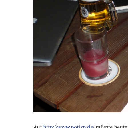
Auf
http://www.notizn.de/
müsste heute 