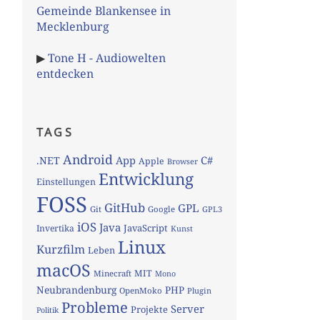
Gemeinde Blankensee in
Mecklenburg
▶
Tone H - Audiowelten
entdecken
TAGS
Android
App
C#
.NET
Apple
Browser
Entwicklung
Einstellungen
FOSS
GitHub
GPL
Git
Google
GPL3
iOS
Java
JavaScript
Invertika
Kunst
Linux
Kurzfilm
Leben
macOS
MIT
Minecraft
Mono
Neubrandenburg
PHP
OpenMoko
Plugin
Probleme
Server
Projekte
Politik