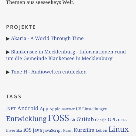
Themen aus seeseekeys Welt.
PROJEKTE
▶
Akaria - A World Through Time
▶
Blankensee in Mecklenburg - Informationen rund
um die Gemeinde Blankensee in Mecklenburg
▶
Tone H - Audiowelten entdecken
TAGS
Android
App
C#
.NET
Apple
Einstellungen
Browser
FOSS
Entwicklung
GitHub
GPL
Git
Google
GPL3
Linux
iOS
Kurzfilm
Java
JavaScript
Leben
Invertika
Kunst