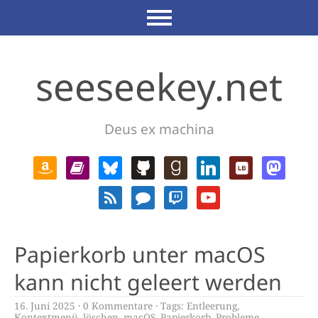
seeseekey.net
Deus ex machina
Papierkorb unter macOS
kann nicht geleert werden
16. Juni 2025
0 Kommentare
Tags:
Entleerung
,
Kontextmenü
,
löschen
,
macOS
,
Papierkorb
,
Probleme