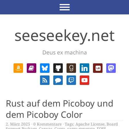
seeseekey.net
Deus ex machina
Rust auf dem Picoboy und
dem Picoboy Color
2. März 2025
0 Kommentare
Tags:
Apache License
,
Board
Support Package
,
Canvas
,
Cargo
,
cargo-generate
,
FOSS
,