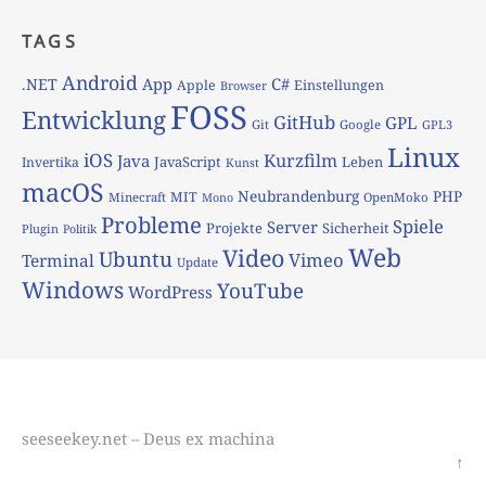
TAGS
Android
App
C#
.NET
Apple
Einstellungen
Browser
FOSS
Entwicklung
GitHub
GPL
Git
Google
GPL3
Linux
iOS
Kurzfilm
Java
JavaScript
Leben
Invertika
Kunst
macOS
Neubrandenburg
PHP
MIT
Minecraft
OpenMoko
Mono
Probleme
Spiele
Server
Projekte
Sicherheit
Plugin
Politik
Web
Video
Ubuntu
Vimeo
Terminal
Update
Windows
YouTube
WordPress
seeseekey.net – Deus ex machina
↑