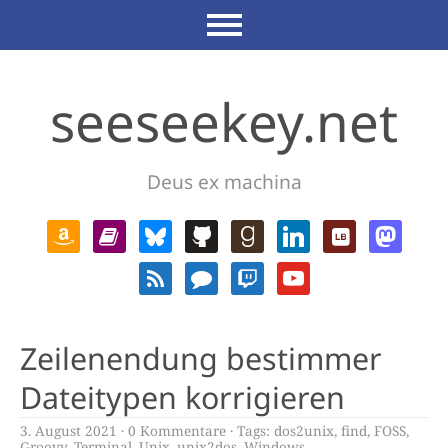
seeseekey.net
Deus ex machina
Zeilenendung bestimmer
Dateitypen korrigieren
3. August 2021
0 Kommentare
Tags:
dos2unix
,
find
,
FOSS
,
Groovy
,
Terminal
,
Unix
,
unix2dos
,
Windows