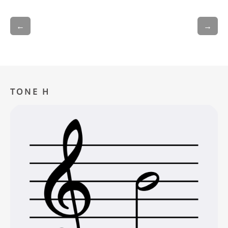
←
→
TONE H