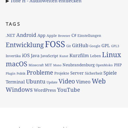
▶
Tone H - Audiowelten entdecken
TAGS
Android
App
C#
.NET
Apple
Einstellungen
Browser
FOSS
Entwicklung
GitHub
GPL
Git
Google
GPL3
Linux
iOS
Kurzfilm
Java
JavaScript
Leben
Invertika
Kunst
macOS
Neubrandenburg
PHP
MIT
Minecraft
OpenMoko
Mono
Probleme
Spiele
Server
Projekte
Sicherheit
Plugin
Politik
Web
Video
Ubuntu
Vimeo
Terminal
Update
Windows
YouTube
WordPress