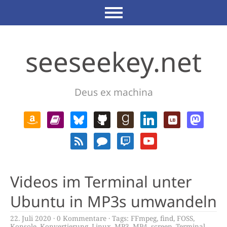
seeseekey.net
Deus ex machina
Videos im Terminal unter
Ubuntu in MP3s umwandeln
22. Juli 2020
0 Kommentare
Tags:
FFmpeg
,
find
,
FOSS
,
Konsole
,
Konvertierung
,
Linux
,
MP3
,
MP4
,
screen
,
Terminal
,