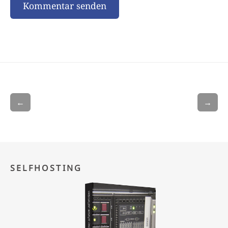
←
→
SELFHOSTING