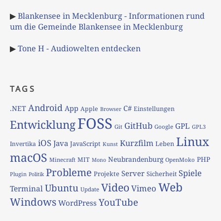
▶
Blankensee in Mecklenburg - Informationen rund
um die Gemeinde Blankensee in Mecklenburg
▶
Tone H - Audiowelten entdecken
TAGS
Android
App
C#
.NET
Apple
Einstellungen
Browser
FOSS
Entwicklung
GitHub
GPL
Git
Google
GPL3
Linux
iOS
Kurzfilm
Java
JavaScript
Leben
Invertika
Kunst
macOS
Neubrandenburg
PHP
MIT
Minecraft
OpenMoko
Mono
Probleme
Spiele
Server
Projekte
Sicherheit
Plugin
Politik
Web
Video
Ubuntu
Vimeo
Terminal
Update
Windows
YouTube
WordPress