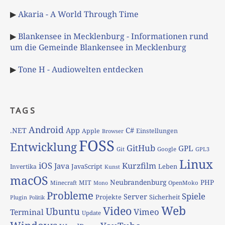
▶
Akaria - A World Through Time
▶
Blankensee in Mecklenburg - Informationen rund
um die Gemeinde Blankensee in Mecklenburg
▶
Tone H - Audiowelten entdecken
TAGS
Android
App
C#
.NET
Apple
Einstellungen
Browser
FOSS
Entwicklung
GitHub
GPL
Git
Google
GPL3
Linux
iOS
Kurzfilm
Java
JavaScript
Leben
Invertika
Kunst
macOS
Neubrandenburg
PHP
MIT
Minecraft
OpenMoko
Mono
Probleme
Spiele
Server
Projekte
Sicherheit
Plugin
Politik
Web
Video
Ubuntu
Vimeo
Terminal
Update