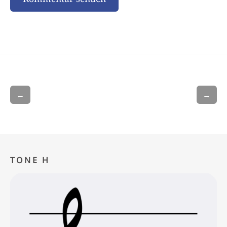
←
→
TONE H