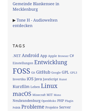
Gemeinde Blankensee in
Mecklenburg
▶
Tone H - Audiowelten
entdecken
TAGS
Android
App
C#
.NET
Apple
Browser
Entwicklung
Einstellungen
FOSS
GitHub
GPL
Git
Google
GPL3
iOS
Java
JavaScript
Invertika
Kunst
Linux
Kurzfilm
Leben
macOS
MIT
Minecraft
Mono
Neubrandenburg
PHP
OpenMoko
Plugin
Probleme
Server
Projekte
Politik