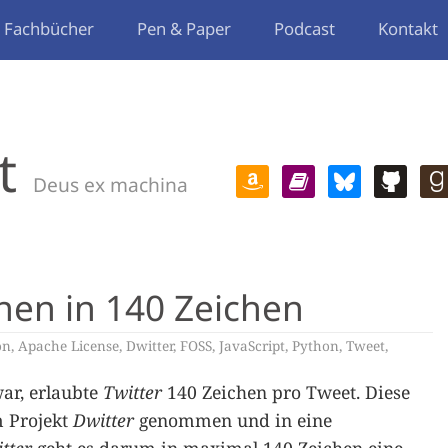
Fachbücher
Pen & Paper
Podcast
Kontakt
t
Deus ex machina
nen in 140 Zeichen
on
,
Apache License
,
Dwitter
,
FOSS
,
JavaScript
,
Python
,
Tweet
,
ar, erlaubte
Twitter
140 Zeichen pro Tweet. Diese
 Projekt
Dwitter
genommen und in eine