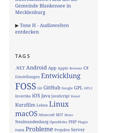
Gemeinde Blankensee in
Mecklenburg
▶
Tone H - Audiowelten
entdecken
TAGS
Android
App
C#
.NET
Apple
Browser
Entwicklung
Einstellungen
FOSS
GitHub
GPL
Git
Google
GPL3
iOS
Java
JavaScript
Invertika
Kunst
Linux
Kurzfilm
Leben
macOS
MIT
Minecraft
Mono
Neubrandenburg
PHP
OpenMoko
Plugin
Probleme
Server
Projekte
Politik