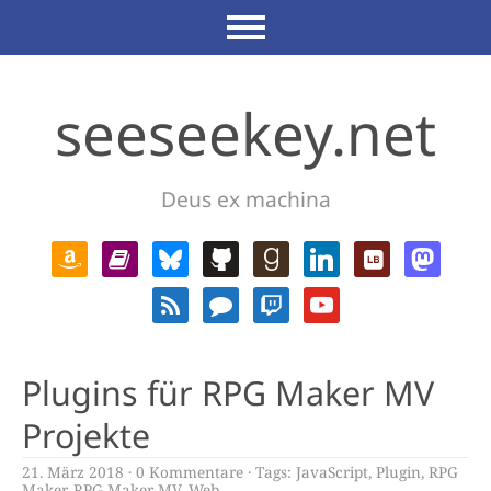
seeseekey.net
Deus ex machina
Plugins für RPG Maker MV
Projekte
21. März 2018
0 Kommentare
Tags:
JavaScript
,
Plugin
,
RPG
Maker
,
RPG Maker MV
,
Web