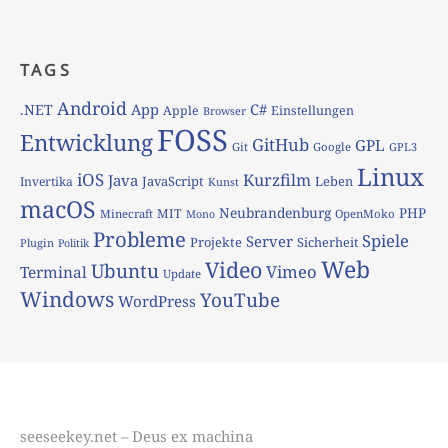
TAGS
Android
App
C#
.NET
Apple
Einstellungen
Browser
FOSS
Entwicklung
GitHub
GPL
Git
Google
GPL3
Linux
iOS
Kurzfilm
Java
JavaScript
Leben
Invertika
Kunst
macOS
Neubrandenburg
PHP
MIT
Minecraft
OpenMoko
Mono
Probleme
Spiele
Server
Projekte
Sicherheit
Plugin
Politik
Web
Video
Ubuntu
Vimeo
Terminal
Update
Windows
YouTube
WordPress
seeseekey.net – Deus ex machina