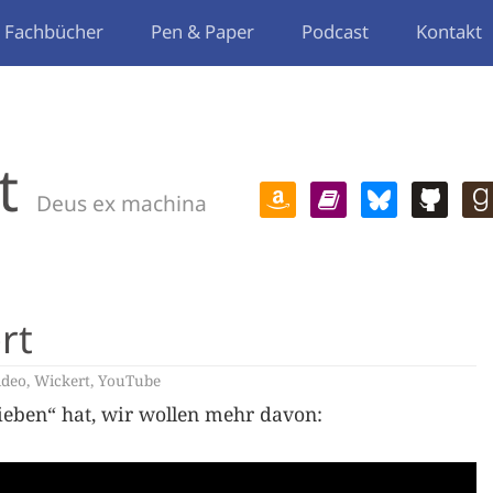
Fachbücher
Pen & Paper
Podcast
Kontakt
t
Deus ex machina
rt
ideo
,
Wickert
,
YouTube
eben“ hat, wir wollen mehr davon: