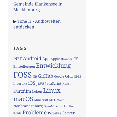
Gemeinde Blankensee in
Mecklenburg
▶
Tone H - Audiowelten
entdecken
TAGS
Android
App
C#
.NET
Apple
Browser
Entwicklung
Einstellungen
FOSS
GitHub
GPL
Git
Google
GPL3
iOS
Java
JavaScript
Invertika
Kunst
Linux
Kurzfilm
Leben
macOS
MIT
Minecraft
Mono
Neubrandenburg
PHP
OpenMoko
Plugin
Probleme
Server
Projekte
Politik