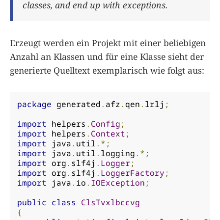
classes, and end up with exceptions.
Erzeugt werden ein Projekt mit einer beliebigen
Anzahl an Klassen und für eine Klasse sieht der
generierte Quelltext exemplarisch wie folgt aus:
package
 generated
.
afz
.
qen
.
lrlj
;
import
 helpers
.
Config
;
import
 helpers
.
Context
;
import
 java
.
util
.*;
import
 java
.
util
.
logging
.*;
import
 org
.
slf4j
.
Logger
;
import
 org
.
slf4j
.
LoggerFactory
;
import
 java
.
io
.
IOException
;
public
class
ClsTvxlbccvg
{