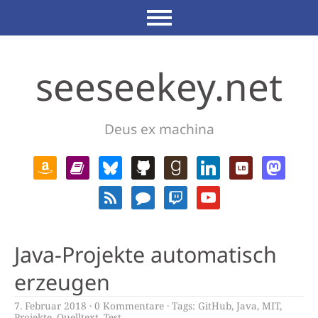
seeseekey.net
Deus ex machina
Java-Projekte automatisch
erzeugen
7. Februar 2018
0 Kommentare
Tags:
GitHub
,
Java
,
MIT
,
Projekte
,
Quelltext
,
Test