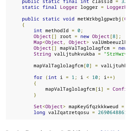
public
static
final
int
 classId 
=
325
static
final
Logger
 logger 
=
LoggerFa
public
static
void
 metWrkbglgpwrbj
(
Co
{
int
 methodId 
=
0
;
Object
[]
 root 
=
new
Object
[
8
];
Map
<
Object
,
Object
>
 valUmbeeuzlkc
Object
[]
 mapValTaglolagfcm 
=
new
String
 valLjtuhkvukba 
=
"StrHwrvs
        mapValTaglolagfcm
[
0
]
=
 valLjtuhkv
for
(
int
 i 
=
1
;
 i 
<
10
;
 i
++)
{
            mapValTaglolagfcm
[
i
]
=
Config
}
Set
<
Object
>
 mapKeyGfqzkkkweud 
=
n
long
 valZqatretqosu 
=
26906488610