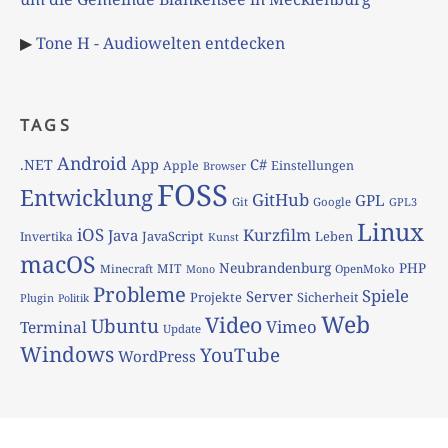
▶
Tone H - Audiowelten entdecken
TAGS
Android
App
C#
.NET
Apple
Einstellungen
Browser
FOSS
Entwicklung
GitHub
GPL
Git
Google
GPL3
Linux
iOS
Kurzfilm
Java
JavaScript
Leben
Invertika
Kunst
macOS
Neubrandenburg
PHP
MIT
Minecraft
OpenMoko
Mono
Probleme
Spiele
Server
Projekte
Sicherheit
Plugin
Politik
Web
Video
Ubuntu
Vimeo
Terminal
Update
Windows
YouTube
WordPress