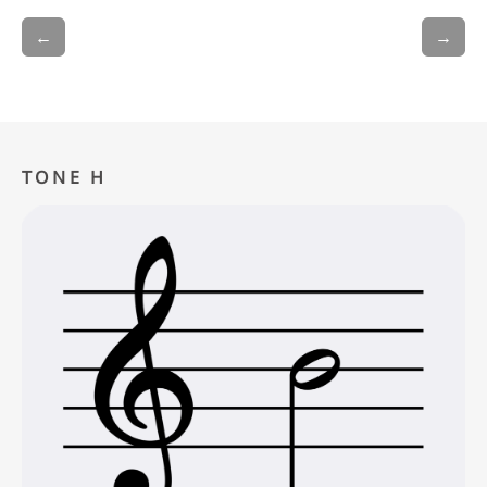
←
→
TONE H