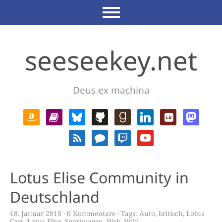
seeseekey.net
Deus ex machina
Lotus Elise Community in
Deutschland
18. Januar 2018
0 Kommentare
Tags:
Auto
,
britisch
,
Lotus
Cars
,
Lotus Elise
,
Sportwagen
,
Web
,
Wiki