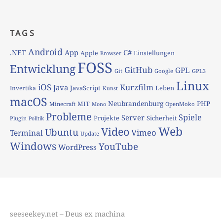
TAGS
Android
App
C#
.NET
Apple
Einstellungen
Browser
FOSS
Entwicklung
GitHub
GPL
Git
Google
GPL3
Linux
iOS
Kurzfilm
Java
JavaScript
Leben
Invertika
Kunst
macOS
Neubrandenburg
PHP
MIT
Minecraft
OpenMoko
Mono
Probleme
Spiele
Server
Projekte
Sicherheit
Plugin
Politik
Web
Video
Ubuntu
Vimeo
Terminal
Update
Windows
YouTube
WordPress
seeseekey.net – Deus ex machina