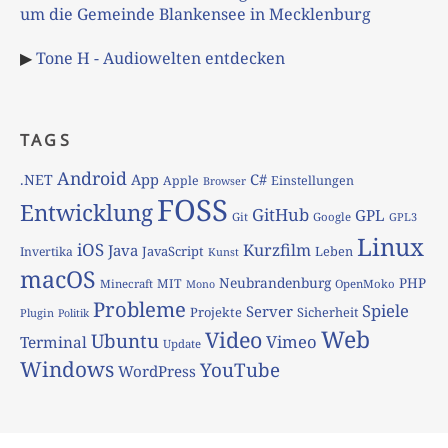
um die Gemeinde Blankensee in Mecklenburg
▶
Tone H - Audiowelten entdecken
TAGS
Android
App
C#
.NET
Apple
Einstellungen
Browser
FOSS
Entwicklung
GitHub
GPL
Git
Google
GPL3
Linux
iOS
Kurzfilm
Java
JavaScript
Leben
Invertika
Kunst
macOS
Neubrandenburg
PHP
MIT
Minecraft
OpenMoko
Mono
Probleme
Spiele
Server
Projekte
Sicherheit
Plugin
Politik
Web
Video
Ubuntu
Vimeo
Terminal
Update
Windows
YouTube
WordPress