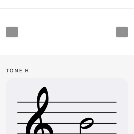
←
→
TONE H