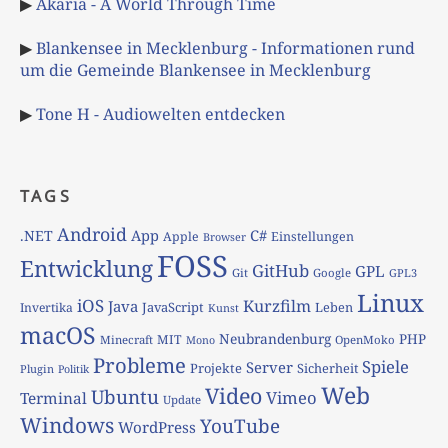
▶
Akaria - A World Through Time
▶
Blankensee in Mecklenburg - Informationen rund
um die Gemeinde Blankensee in Mecklenburg
▶
Tone H - Audiowelten entdecken
TAGS
Android
App
C#
.NET
Apple
Einstellungen
Browser
FOSS
Entwicklung
GitHub
GPL
Git
Google
GPL3
Linux
iOS
Kurzfilm
Java
JavaScript
Leben
Invertika
Kunst
macOS
Neubrandenburg
PHP
MIT
Minecraft
OpenMoko
Mono
Probleme
Spiele
Server
Projekte
Sicherheit
Plugin
Politik
Web
Video
Ubuntu
Vimeo
Terminal
Update
Windows
YouTube
WordPress