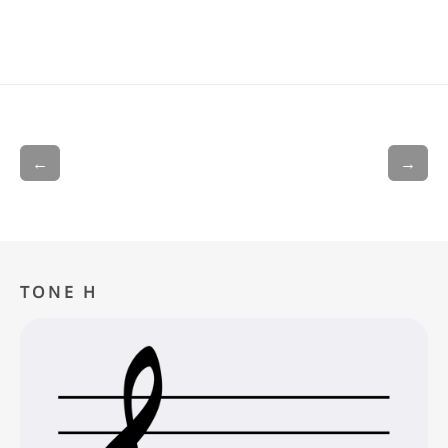
←
→
TONE H