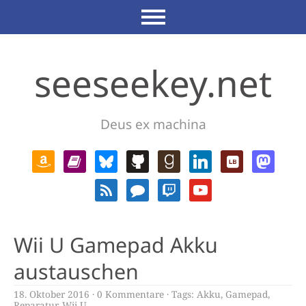
seeseekey.net
Deus ex machina
Wii U Gamepad Akku
austauschen
18. Oktober 2016
0 Kommentare
Tags:
Akku
,
Gamepad
,
Reparatur
,
Wii U