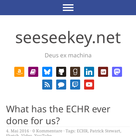
seeseekey.net
Deus ex machina
What has the ECHR ever
done for us?
4. Mai 2016
0 Kommentare
Tags:
ECHR
,
Patrick Stewart
,
Sketch
,
Video
,
YouTube