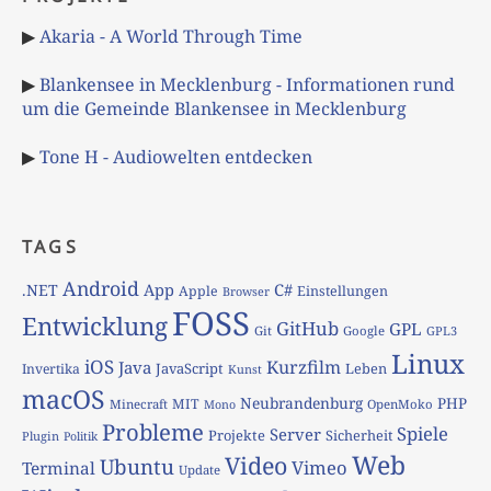
▶
Akaria - A World Through Time
▶
Blankensee in Mecklenburg - Informationen rund
um die Gemeinde Blankensee in Mecklenburg
▶
Tone H - Audiowelten entdecken
TAGS
Android
App
C#
.NET
Apple
Einstellungen
Browser
FOSS
Entwicklung
GitHub
GPL
Git
Google
GPL3
Linux
iOS
Kurzfilm
Java
JavaScript
Leben
Invertika
Kunst
macOS
Neubrandenburg
PHP
MIT
Minecraft
OpenMoko
Mono
Probleme
Spiele
Server
Projekte
Sicherheit
Plugin
Politik
Web
Video
Ubuntu
Vimeo
Terminal
Update