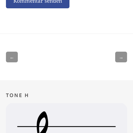
←
→
TONE H