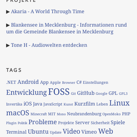
PROJEKTE
▶
Akaria - A World Through Time
▶
Blankensee in Mecklenburg - Informationen rund
um die Gemeinde Blankensee in Mecklenburg
▶
Tone H - Audiowelten entdecken
TAGS
Android
App
C#
.NET
Apple
Einstellungen
Browser
FOSS
Entwicklung
GitHub
GPL
Git
Google
GPL3
Linux
iOS
Kurzfilm
Java
JavaScript
Leben
Invertika
Kunst
macOS
Neubrandenburg
PHP
MIT
Minecraft
OpenMoko
Mono
Probleme
Spiele
Server
Projekte
Sicherheit
Plugin
Politik
Web
Video
Ubuntu
Vimeo
Terminal
Update