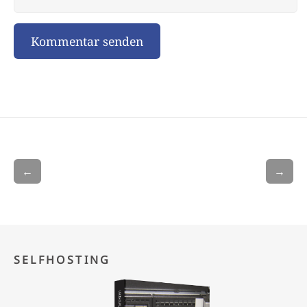
←
→
SELFHOSTING