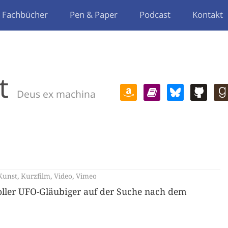
Fachbücher
Pen & Paper
Podcast
Kontakt
t
Deus ex machina
Kunst
,
Kurzfilm
,
Video
,
Vimeo
oller UFO-Gläubiger auf der Suche nach dem