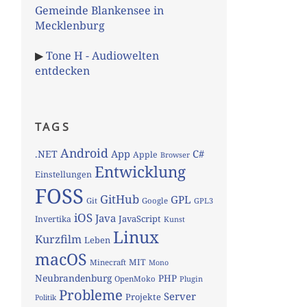
Gemeinde Blankensee in
Mecklenburg
▶
Tone H - Audiowelten
entdecken
TAGS
Android
App
C#
.NET
Apple
Browser
Entwicklung
Einstellungen
FOSS
GitHub
GPL
Git
Google
GPL3
iOS
Java
JavaScript
Invertika
Kunst
Linux
Kurzfilm
Leben
macOS
MIT
Minecraft
Mono
Neubrandenburg
PHP
OpenMoko
Plugin
Probleme
Server
Projekte
Politik